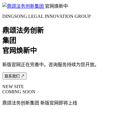
官网焕新中
DINGSONG LEGAL INNOVATION GROUP
鼎颂法务创新
集团
官网焕新中
新版官网正在完善中。咨询服务持续为您开放。
联系我们
↗
NEW SITE
COMING SOON
鼎颂法务创新集团
新版官网即将上线