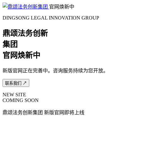
官网焕新中
DINGSONG LEGAL INNOVATION GROUP
鼎颂法务创新
集团
官网焕新中
新版官网正在完善中。咨询服务持续为您开放。
联系我们
↗
NEW SITE
COMING SOON
鼎颂法务创新集团
新版官网即将上线