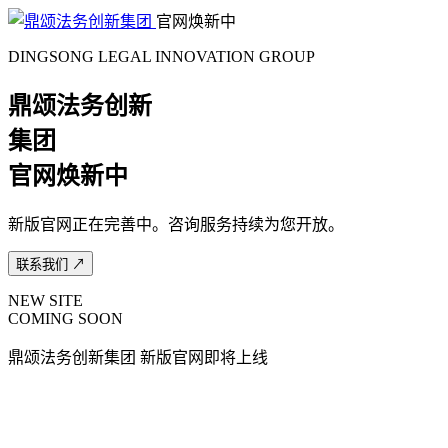
官网焕新中
DINGSONG LEGAL INNOVATION GROUP
鼎颂法务创新
集团
官网焕新中
新版官网正在完善中。咨询服务持续为您开放。
联系我们
↗
NEW SITE
COMING SOON
鼎颂法务创新集团
新版官网即将上线