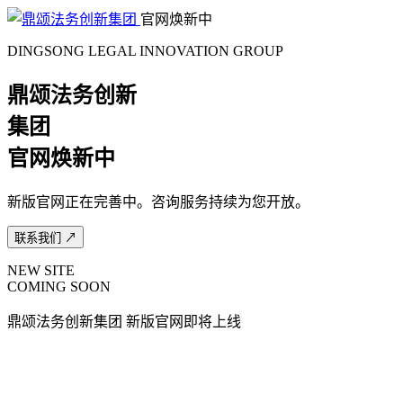
官网焕新中
DINGSONG LEGAL INNOVATION GROUP
鼎颂法务创新
集团
官网焕新中
新版官网正在完善中。咨询服务持续为您开放。
联系我们
↗
NEW SITE
COMING SOON
鼎颂法务创新集团
新版官网即将上线