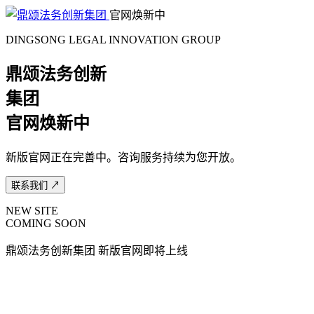
官网焕新中
DINGSONG LEGAL INNOVATION GROUP
鼎颂法务创新
集团
官网焕新中
新版官网正在完善中。咨询服务持续为您开放。
联系我们
↗
NEW SITE
COMING SOON
鼎颂法务创新集团
新版官网即将上线